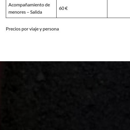
Acompañamiento de
60 €
menores – Salida
Precios por viaje y persona