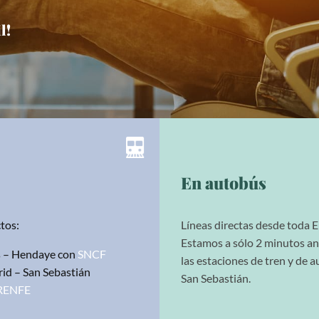
l!
En autobús
tos:
Líneas directas desde toda 
Estamos a sólo 2 minutos a
s – Hendaye con
SNCF
las estaciones de tren y de 
id – San Sebastián
San Sebastián.
RENFE