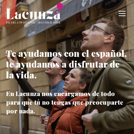
Saltar
al
M
contenido
Te ayudamos con el español,
te ayudamos a disfrutar de
la vida.
En Lacunza nos encargamos de todo
para que tú no tengas que preocuparte
por nada.