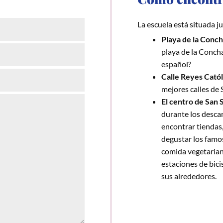
La escuela está situada ju
Playa de la Conc
playa de la Conch
español?
Calle Reyes Catól
mejores calles de
El centro de San 
durante los desca
encontrar tiendas,
degustar los famo
comida vegetarian
estaciones de bici
sus alrededores.