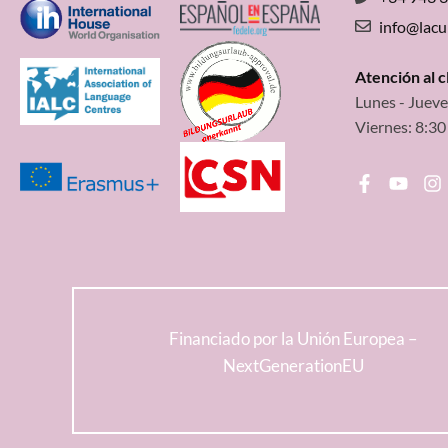
info@lac
Atención al 
Lunes - Jueve
Viernes: 8:30
Financiado por la Unión Europea –
NextGenerationEU