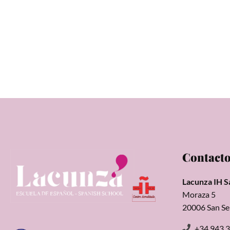
Contact
Lacunza IH S
Moraza 5
20006 San Se
+34 943 