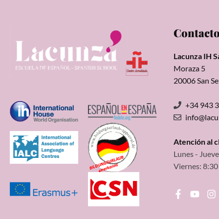
Contact
Lacunza IH S
Moraza 5
20006 San Se
+34 943 
info@lac
Atención al 
Lunes - Jueve
Viernes: 8:30