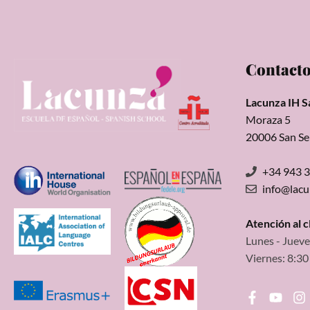
Contact
Lacunza IH S
Moraza 5
20006 San Se
+34 943 
info@lac
Atención al 
Lunes - Jueve
Viernes: 8:30